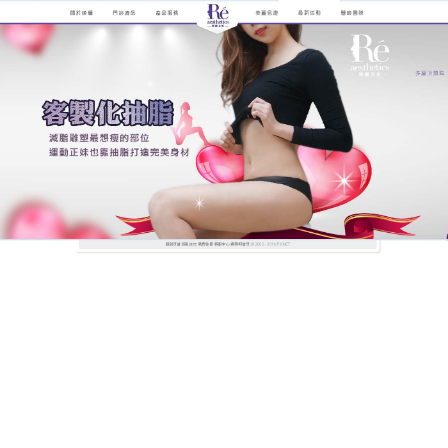
煥儷解析抽脂手術的全紀錄
抽脂快速簡單，重塑身體的曲
線美
大腿、臀部毫無曲線等問題，成為了很多愛美女性的
困擾，
抽脂
雕塑完美曲線，全程無感手術、傷口小、
皮膚自然緊實，可依您期望的身體曲線，進行精緻的
抽脂，具有治療快速、效果明顯、風險大幅度降低的
明顯優勢，唯有憑藉技術和經驗，才能在術前仔細評
估每個人的體況、進而決定各部位的抽脂量，使抽脂
術後體態穠纖合度、形塑出完美的零死角曲線。