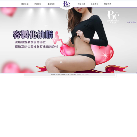
煥儷解析抽脂手術的全紀錄
抽脂雕塑體形，讓身材更理想
長期高油飲食再加上久坐導致身體堆積的脂肪愈來愈
多，且因體質的關係某些特定的部位，如屁股、大腿
就是很難瘦下來，
抽脂
是把人體脂肪細胞減少、抽出
的一種方式。人體的脂肪細胞在青春期後停止增加，
並分布在人體各部位，有淺層與深層脂肪之分，可以
讓你在短時間內，快速抽掉脂肪，打造出完美的身體
曲線！抽脂傷口比較小，只是在局部留有肉眼難見的
針眼，一般24小時即可癒合。