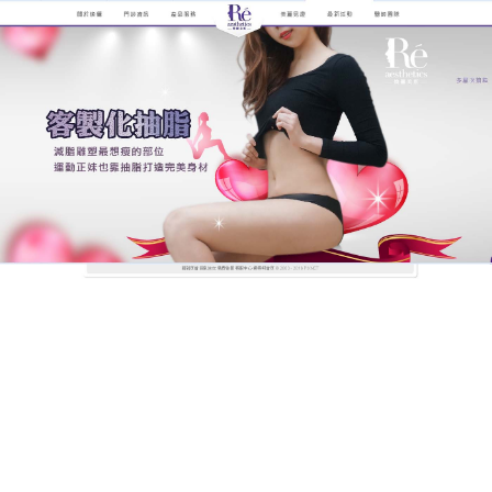
煥儷解析抽脂手術的全紀錄
抽脂視覺上立刻像減了五公斤
一樣輕盈
許多女性都有下半身水腫或脂肪囤積的困擾，不論怎
麼瘋狂跑步、做空中腳踏車，大腿內側的贅肉依然緊
緊相依，這其實與天生的脂肪細胞分布有關，當飲食
控制與運動遇到瓶頸，現代精雕
抽脂
技術就是妳的體
態神隊友，透過先進的顯微抽脂技術，醫生能夠細細
雕琢大腿線條，將多餘的脂肪溫和移出，同時細心呵
護肌膚的平滑度，不用再羨慕別人的天生麗質，精準