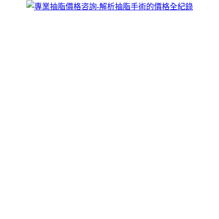
跳
煥儷解析抽脂手術的全紀錄
至
威塑抽脂手術價格由于每個人的個體差異，個人量身訂作，抽
主
脂按照人體美學黃金分割理論確定抽脂量和術後視覺美感，全
要
面的將多餘脂肪分散、吸出，抽脂更高效，術後身體曲線過度
內
自然、整體感覺流暢平滑，具體情況須到院確診再定，歡迎來
容
電咨詢。
抽脂直接抽出脂肪細胞，快速消除特定部
位脂肪
在減肥的道路上，很多人都被特定部位的脂肪所困擾，運動和
飲食控制雖是常規的方法，但對於這些頑固的脂肪卻難以奏
效，
抽脂
手術猶如一種奇藥，能夠深入人體深層，直接抽出脂
肪細胞，減少其數量，脂肪細胞重量輕，抽脂對體重的影響可
能不大，但它在消除特定部位脂肪方面卻有著獨特的功效，它
可以快速針對局部脂肪囤積進行處理，讓你快速擺脫困擾，如
果你想快速擁有苗條身材，抽脂將是你不可錯過的選擇，讓你