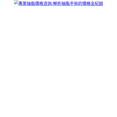
脂按照人體美學黃金分割理論確定抽脂量和術後視覺美感，全面
咨詢。
勻，以達到理想的身材曲線
種方法，最好選擇了面部抽脂，
抽脂
就是抽出體內深層的頑固脂
圍血管、神經及結締組織，同時保留抽出脂肪的完整性，抽脂術
的理想身型
滿意度更高