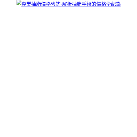
跳
煥儷解析抽脂手術的全紀錄
至
威塑抽脂手術價格由于每個人的個體差異，個人量身訂作，抽
主
脂按照人體美學黃金分割理論確定抽脂量和術後視覺美感，全
要
面的將多餘脂肪分散、吸出，抽脂更高效，術後身體曲線過度
內
自然、整體感覺流暢平滑，具體情況須到院確診再定，歡迎來
容
電咨詢。
抽脂快速擺脫脂肪困擾的秘訣
你是否已經受夠了身上的多餘脂肪？嘗試了各種減肥方法，卻
總是看不到理想的效果，其實，問題的關鍵在於傳統減肥只能
讓脂肪細胞變小，而不能減少脂肪細胞的數量，
抽脂
手術就是
快速擺脫脂肪困擾的秘訣，它能夠直接深入人體深層，將脂肪
細胞抽出，從根本上減少脂肪細胞的數量，抽脂後，身體的曲
線會得到明顯改善，讓你迅速擁有更加苗條的身材，由於脂肪
細胞重量僅為肌肉的三分之一，抽脂對體重的影響相對較小，
但對於消除特定部位的脂肪囤積非常有效，如果你想精準地雕