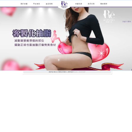
煥儷解析抽脂手術的全紀錄
抽脂極速回春，同步修復組織
彈性
傳統抽脂常伴隨皮膚鬆弛？
抽脂
結合射頻溶脂與超音
波震盪，術中即激活纖維母細胞活性，修復因減脂造
成的組織空洞，針對妊娠紋嚴重的產後媽媽，醫師會
在抽吸脂肪時同步注入自體生長因子，促進膠原纖維
修復。術後皮膚緊實度提升40%，妊娠紋淡化效果顯
著。抽脂尤其擅長處理腹部脂肪與大腿內側橘皮組
織，創造瘦中帶彈的完美曲線。