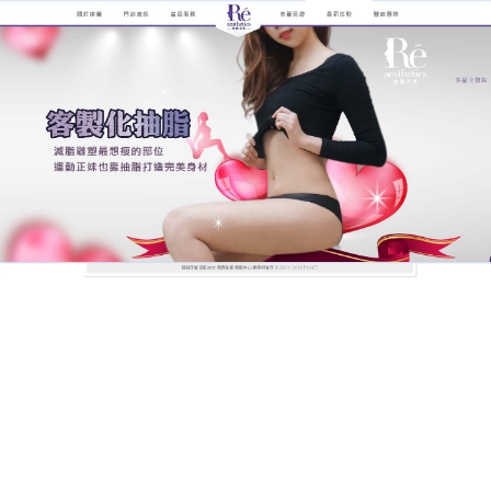
煥儷解析抽脂手術的全紀錄
抽脂是安全性高、效果顯著的
一種整形手術
抽脂
是一種非侵入、非手術式療程，利用脂肪細胞比
身體其他細胞不耐冷的特性，以儀器將身體局部區域
降溫至脂肪細胞進行凋亡，但其他細胞卻不受影響的
溫度範圍，以減少過多脂肪。如果您曾嘗試透過健
身、運動，或飲食控制等方法來減脂，成效仍然不理
想，無法擺脫身上的頑固脂肪，那相當適合抽脂療
程。恢復少女時期好身材，不再為脂肪堆積傷透腦