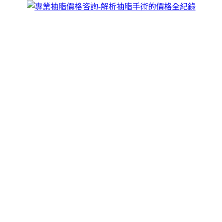
跳
煥儷解析抽脂手術的全紀錄
至
威塑抽脂手術價格由于每個人的個體差異，個人量身訂作，抽
主
脂按照人體美學黃金分割理論確定抽脂量和術後視覺美感，全
要
面的將多餘脂肪分散、吸出，抽脂更高效，術後身體曲線過度
內
自然、整體感覺流暢平滑，具體情況須到院確診再定，歡迎來
容
電咨詢。
抽脂讓你一次治療腹部小一號
近幾年來流行的瘦身風潮，造成許多人對
抽脂
趨之若驚，人體
的脂肪最主要分佈在腰圍、腹部、臀部、大腿部等地方，此深
層的脂肪最適合利用抽脂手術來移除，可以讓你在短時間內，
快速抽掉脂肪，打造出完美的身體曲線！抽脂是身體各部位
“雕塑”的理想方法，適合抽脂的部位十分廣泛，包括面部、下
頜頸部、上臂、背部、腰腹部、大小腿等，其台中抽脂的探頭
僅針對脂肪組織作用，
作
發
分