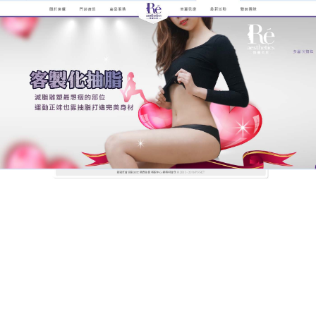
煥儷解析抽脂手術的全紀錄
可緊緻皮膚；有利局部脂肪的
抽脂效果
大腿、臀部毫無曲線等問題，成為了很多愛美女性的
困擾，
抽脂
具備了超聲波、共振波的雙重溶脂科技，
配合高科技監護設施及國際領先無痛科技，由於在抽
脂手術過程中其他身體組織不會被破壞，所以術後也
能讓皮膚保有原本的緊緻和彈性，能單獨减去背局部
堆積的脂肪，想瘦哪兒就瘦哪兒，注重形狀自然設
計，使背部抽脂手術後達到纖細曲線美和光滑平整效