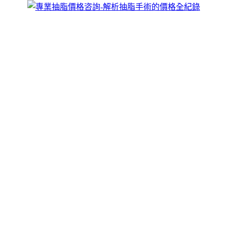
跳
煥儷解析抽脂手術的全紀錄
至
威塑抽脂手術價格由于每個人的個體差異，個人量身訂作，抽
主
脂按照人體美學黃金分割理論確定抽脂量和術後視覺美感，全
要
面的將多餘脂肪分散、吸出，抽脂更高效，術後身體曲線過度
內
自然、整體感覺流暢平滑，具體情況須到院確診再定，歡迎來
容
電咨詢。
抽脂讓你在不知不覺中實現美麗蛻變的效
果
由於現在飲食豐富，給一些人們創造了優越的條件，所以現在
肥胖的人越來越多
，抽脂
運用一定能量的特殊雷射加熱脂肪，
促進脂肪代謝，以達到瘦手臂效果，去掉身上多餘的贅肉，想
瘦哪裡瘦哪裡，能够有效針對囤積脂肪部位，進行塑美，避免
了傳統吸脂手術需要打腫脹液溶脂的痛苦，術中不出血，術後
無需特定的恢復期，當然，在激光溶脂瘦手臂後更要最好護理
工作，讓自己更加亮麗！