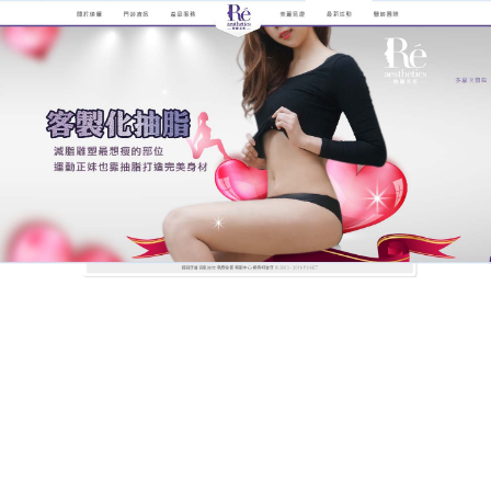
煥儷解析抽脂手術的全紀錄
抽脂降低術後皮膚鬆垮、凹凸
不平風險，健康體態給您好心
情
久坐是現代人的慢性疾病，指身體長時間不活動、運
動量不足的狀態，整天長時間坐在電腦桌前辦公容易
讓下半身堆積脂肪，循環代謝差也會讓身體囤積水
分，視覺上看起來更臃腫，
抽脂
專用亞洲人設計創新
安全專利、防燙保護套；多種手握把尺寸，適合所有
部位，採用全世界最細超音波探針，臉部抽脂無手術