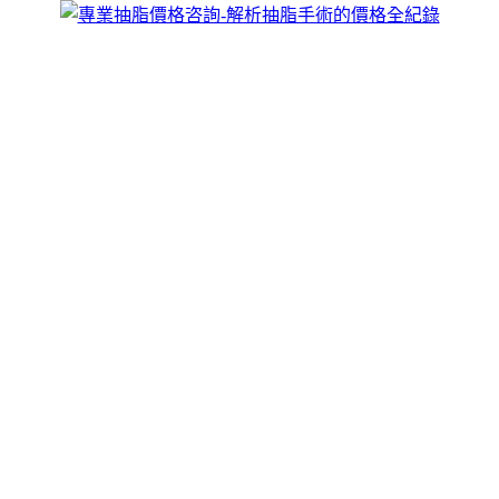
跳
煥儷解析抽脂手術的全紀錄
至
威塑抽脂手術價格由于每個人的個體差異，個人量身訂作，抽
主
脂按照人體美學黃金分割理論確定抽脂量和術後視覺美感，全
要
面的將多餘脂肪分散、吸出，抽脂更高效，術後身體曲線過度
內
自然、整體感覺流暢平滑，具體情況須到院確診再定，歡迎來
容
電咨詢。
抽脂可說是現時塑身科技效果最佳
醫生專家表示，再不减肥，再不瘦身就老了，
抽脂
採用360度
環形科技，可根據不同部位，不同脂肪堆積量，分層定點抽
脂，有效調節吸脂效能，精雕細琢，不影響生理結構，以負壓
抽取或者是動力輔助抽取的方法，抽脂將體內某一些多餘的皮
下脂肪抽出來，其最終目的是雕塑完美身材。
作
發
分
者
佈
類
admin
2023 年 12 月 11 日
2023 年 12 月 11 日
抽脂
日