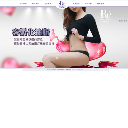
煥儷解析抽脂手術的全紀錄
抽脂提升身體的基礎代謝率，
幫助脂肪燃燒
冬天是個令人發胖的季節，想要减肥又得飲食控制，
天冷會讓人懶得活動，再加上厚重的衣物遮住了肥
肉，所以常常等不到瘦下來的那天就喪志放弃，轉而
求助醫美，
抽脂
特別適合用於腰腹部等有明顯脂肪堆
積的部位進行消脂，而且恢復很快，推薦在治療完成
後幾天內就可以恢復正常的工作和生活。
作
發
分
admin
2023 年 8 月 2 日
抽脂