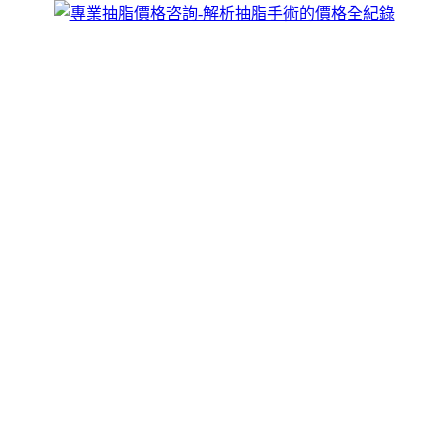
跳
煥儷解析抽脂手術的全紀錄
至
威塑抽脂手術價格由于每個人的個體差異，個人量身訂作，抽
主
脂按照人體美學黃金分割理論確定抽脂量和術後視覺美感，全
要
面的將多餘脂肪分散、吸出，抽脂更高效，術後身體曲線過度
內
自然、整體感覺流暢平滑，具體情況須到院確診再定，歡迎來
容
電咨詢。
抽脂能單獨减去背局部堆積的脂肪，想瘦
哪兒就瘦哪兒
减少脂肪累積的原理只有一個，即是在保證營養健康的前提
下，使能量的消耗大於攝入，脂肪代謝新增，即增大消耗；
抽
脂
針對不同部位及選擇的手術方式會有不一樣的費用及手術過
程，針對脂肪做抽取，抽脂以最安全快速的方式讓脂肪完美挪
移，形塑出性感S曲線、展現理想體態美。
作
發
分