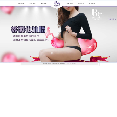
煥儷解析抽脂手術的全紀錄
抽脂可將脂肪填補到需要的地
方，打造出最符合個人身型的
黃金曲線
局部肥胖瘦不了，飛塑局部
抽脂
有解！取脂方式、設
備以及施打技術均有所提升，能夠更有效幫助回填的
脂肪細胞存活，不僅能強化渾圓胸型、輕鬆打造六塊
肌、馬甲線、人魚線…等，展現傲人線條，抽脂對於
細微處填補(如：淚溝、凹陷性皺紋)以及傳統抽脂較
不易操作的下巴、脖子部位等..也有很好且安全的治療