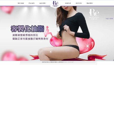
煥儷解析抽脂手術的全紀錄
抽脂不傷神經血管脂肪存活率
高痛感低恢復快，幫你輕鬆實
現完美身材
追求身材玲瓏苗條，是許多女性的夢想，節食、吃減
肥餐、喝減肥茶，甚至連減肥藥都試了，但是還是有
一些部位總是沒辦法恢復它的曲線
，抽脂
是直接抽取
頑固型的皮下脂肪，進行身型雕塑使身材更勻稱,抽脂
手術適合取脂的部位包括手臂、腹部、大腿以及臀部
外側等部位,能夠以最安全快速的方式，抽脂幫助個人