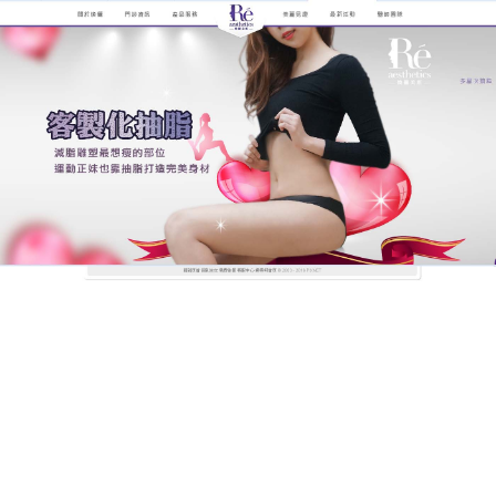
煥儷解析抽脂手術的全紀錄
抽脂手術更徹底、永不反彈
背部脂肪堆積過多嚴重會影響了整體的形象美，背部
抽脂
手術是通過將指定部位皮下脂肪細胞震碎部分，
再在吸脂整形醫生的精細操作下將其抽除，分層吸脂
緊膚術在保證安全的基礎上，盡可能多地吸出人體多
餘脂肪。抽脂選擇性地對深、淺兩層脂肪採取精確定
位、定量抽吸，瘦身更徹底，不易反彈。
作
發
分
admin
2022 年 9 月 23 日
抽脂
者
佈
類