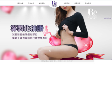
煥儷解析抽脂手術的全紀錄
抽脂以體態雕塑的概念來塑造
完美身材
你是否常常為大餅臉，粗胳膊，大象腿，游泳圈這些
問題而煩惱？
抽脂
這一快速瘦身的整形科技的出現可
謂給他們帶去了光明，他是應用負壓原理，通過皮膚
小切口吸取皮下堆積脂肪的一種美容手術，抽脂能夠
以最安全快速的方式，幫助個人達成心目中的理想身
型。
作
發
分
admin
2022 年 9 月 14 日
抽脂