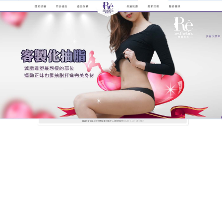
煥儷解析抽脂手術的全紀錄
抽脂不傷神經血管脂肪存活率
高痛感低恢復快，幫你輕鬆實
現完美身材
有些女孩子就會說，這只是瘦瘦的女生才能隨心所
欲，畢竟瘦妹子穿什麼都好看，而稍微多肉一點的，
就感覺一絲絲尷尬
，抽脂
沒有撕裂傷害、也沒有雷射
高熱能刺激，不會破壞手術部位周圍的血管、神經和
結締組織，有效減少出血、瘀青、疼痛，完好的彈性
組織可促進皮膚的收縮，抽脂破壞頑固皮下脂肪細